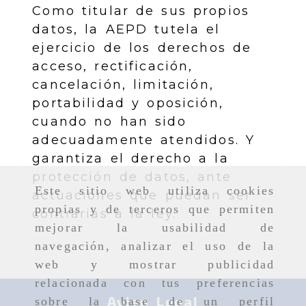
Como titular de sus propios
datos, la AEPD tutela el
ejercicio de los derechos de
acceso, rectificación,
cancelación, limitación,
portabilidad y oposición,
cuando no han sido
adecuadamente atendidos. Y
garantiza el derecho a la
protección de datos, ante
Este sitio web utiliza cookies
actuaciones que puedan ser
propias y de terceros que permiten
contrarias a la ley.
mejorar la usabilidad de
navegación, analizar el uso de la
web y mostrar publicidad
relacionada con tus preferencias
Aviso Legal
sobre la base de un perfil